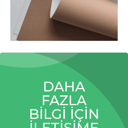
DAHA
FAZLA
BILGI İÇIN
İLETIŞIME